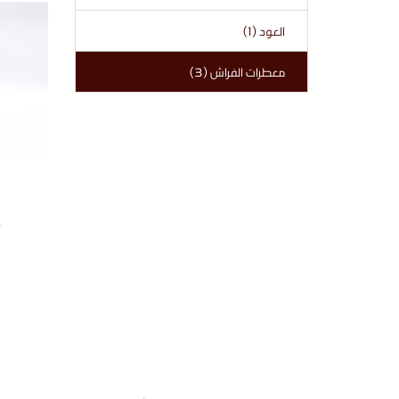
العود (1)
معطرات الفراش (3)
م