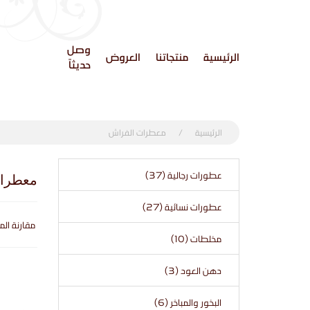
وصل
الرئيسية
منتجاتنا
العروض
حديثاً
الرئيسية
معطرات الفراش
عطورات رجالية (37)
معطرا
عطورات نسائية (27)
مقارنة المن
مخلطات (10)
دهن العود (3)
البخور والمباخر (6)